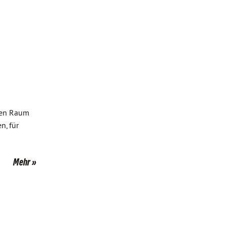
chen Raum
n, für
Mehr